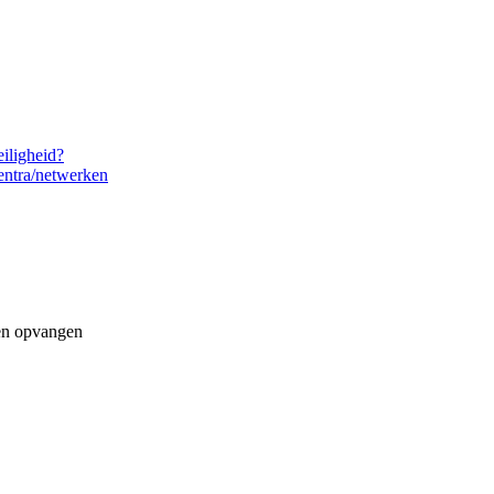
eiligheid?
entra/netwerken
pen opvangen