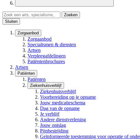
Zoeken
Sluiten
Zorgaanbod
Zorgaanbod
Specialismen & diensten
Artsen
Verpleegafdelingen
Patiëntenbrochures
Artsen
Patiënten
Patiënten
Ziekenhuisverblijf
Ziekenhuisverblijf
Voorbereiding op je opname
Jouw medicatieschema
Dag van de opname
Je verblijf
Andere dienstverlening
Jouw ontslag
Pijnbestrijding
Geïnformeerde toestemming voor operatie of onde