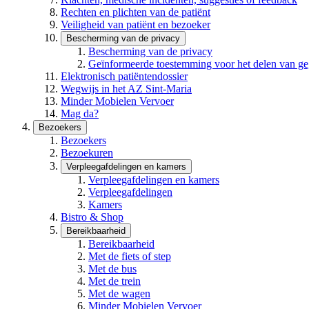
Rechten en plichten van de patiënt
Veiligheid van patiënt en bezoeker
Bescherming van de privacy
Bescherming van de privacy
Geïnformeerde toestemming voor het delen van g
Elektronisch patiëntendossier
Wegwijs in het AZ Sint-Maria
Minder Mobielen Vervoer
Mag da?
Bezoekers
Bezoekers
Bezoekuren
Verpleegafdelingen en kamers
Verpleegafdelingen en kamers
Verpleegafdelingen
Kamers
Bistro & Shop
Bereikbaarheid
Bereikbaarheid
Met de fiets of step
Met de bus
Met de trein
Met de wagen
Minder Mobielen Vervoer