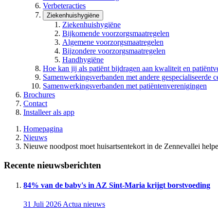
Verbeteracties
Ziekenhuishygiëne
Ziekenhuishygiëne
Bijkomende voorzorgsmaatregelen
Algemene voorzorgsmaatregelen
Bijzondere voorzorgsmaatregelen
Handhygiëne
Hoe kan jij als patiënt bijdragen aan kwaliteit en patiëntv
Samenwerkingsverbanden met andere gespecialiseerde c
Samenwerkingsverbanden met patiëntenverenigingen
Brochures
Contact
Installeer als app
Homepagina
Nieuws
Nieuwe noodpost moet huisartsentekort in de Zennevallei hel
Recente nieuwsberichten
84% van de baby's in AZ Sint-Maria krijgt borstvoeding
31 Juli 2026
Actua nieuws