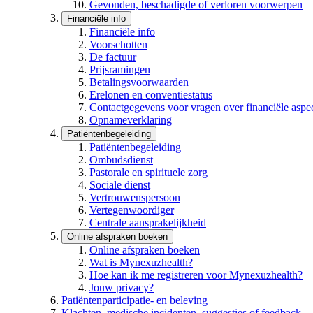
Gevonden, beschadigde of verloren voorwerpen
Financiële info
Financiële info
Voorschotten
De factuur
Prijsramingen
Betalingsvoorwaarden
Erelonen en conventiestatus
Contactgegevens voor vragen over financiële aspe
Opnameverklaring
Patiëntenbegeleiding
Patiëntenbegeleiding
Ombudsdienst
Pastorale en spirituele zorg
Sociale dienst
Vertrouwenspersoon
Vertegenwoordiger
Centrale aansprakelijkheid
Online afspraken boeken
Online afspraken boeken
Wat is Mynexuzhealth?
Hoe kan ik me registreren voor Mynexuzhealth?
Jouw privacy?
Patiëntenparticipatie- en beleving
Klachten, medische incidenten, suggesties of feedback