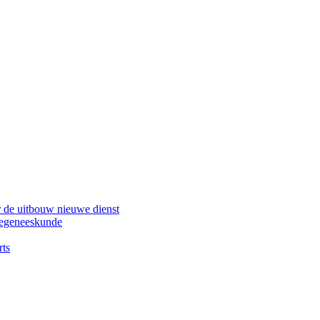
or de uitbouw nieuwe dienst
ntiegeneeskunde
rts