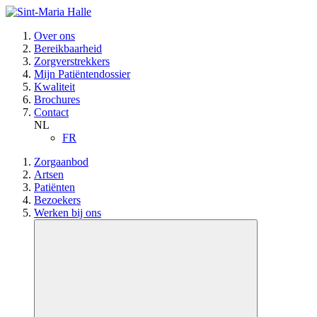
Over ons
Bereikbaarheid
Zorgverstrekkers
Mijn Patiëntendossier
Kwaliteit
Brochures
Contact
NL
FR
Zorgaanbod
Artsen
Patiënten
Bezoekers
Werken bij ons