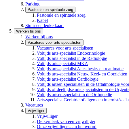
Parking
Pastorale en spirituele zorg
Pastorale en spirituele zorg
Kapel
Stuur een leuke kaart
Werken bij ons
Werken bij ons
Vacatures voor arts specialisten
Vacatures voor arts specialisten
Voltijds arts-specialist Endocrinologie
Voltijds arts-specialist in de Radiologie
Voltijds arts-specialist MKA
Voltijds arts-specialist Anesthesie- en reanimatie
Voltijds arts-specialist Neus-, Keel- en Oorziekten
Voltijds arts-specialist Cardiologie
Voltijds artsen-specialisten in de Oftalmologie vo
Voltijds of deeltijdse arts-specialisten in de Urge
Voltijds artsen-specialist in de Orthopedie
Arts-specialist Geriatrie of algemeen internist/zaala
Vacatures
Vrijwilliger
Vrijwilliger
De kerntaak van een vrijwilliger
Onze vrijwilligers aan het woord