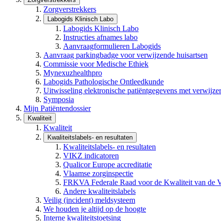
Zorgverstrekkers
Labogids Klinisch Labo
Labogids Klinisch Labo
Instructies afnames labo
Aanvraagformulieren Labogids
Aanvraag parkingbadge voor verwijzende huisartsen
Commissie voor Medische Ethiek
Mynexuzhealthpro
Labogids Pathologische Ontleedkunde
Uitwisseling elektronische patiëntgegevens met verwijze
Symposia
Mijn Patiëntendossier
Kwaliteit
Kwaliteit
Kwaliteitslabels- en resultaten
Kwaliteitslabels- en resultaten
VIKZ indicatoren
Qualicor Europe accreditatie
Vlaamse zorginspectie
FRKVA Federale Raad voor de Kwaliteit van de Ve
Andere kwaliteitslabels
Veilig (incident) meldsysteem
We houden je altijd op de hoogte
Interne kwaliteitstoetsing