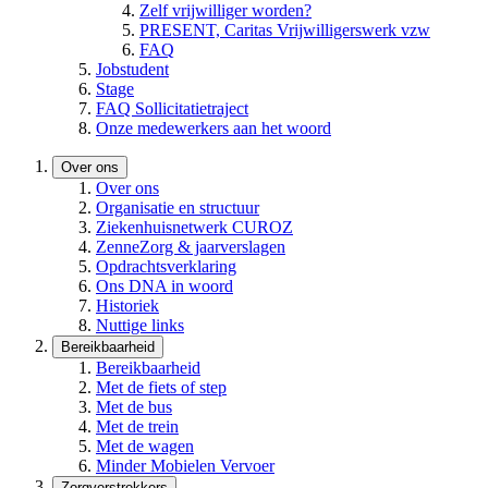
Zelf vrijwilliger worden?
PRESENT, Caritas Vrijwilligerswerk vzw
FAQ
Jobstudent
Stage
FAQ Sollicitatietraject
Onze medewerkers aan het woord
Over ons
Over ons
Organisatie en structuur
Ziekenhuisnetwerk CUROZ
ZenneZorg & jaarverslagen
Opdrachtsverklaring
Ons DNA in woord
Historiek
Nuttige links
Bereikbaarheid
Bereikbaarheid
Met de fiets of step
Met de bus
Met de trein
Met de wagen
Minder Mobielen Vervoer
Zorgverstrekkers